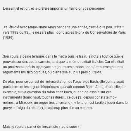
L’essentiel est dit, et je préfère apporter un témoignage personnel.
J’ai étudié avec Marie-Claire Alain pendant une année, c’est-à-dire peu. C’était
vers 1992 ou 93… je ne sais plus ; donc après le prix du Conservatoire de Paris
(1989).
Son cours à peine terminé, dans le métro puis le train, je notais tout ce que je
pouvais sur des petits carnets, tant que la mémoire était fraîche. Car elle était
un professeur précis, appuyant toujours ses propositions / directives par des
arguments musicologiques, ou d’analyse au plus près du texte.
De plus, pour ce qui est de l’interprétation de l’œuvre de Bach, elle connaissait
parfaitement les orgues historiques qu’avait connus Bach. Ainsi, disait-elle par
exemple, sur la question du talon chez Bach, quand on essaie sur ces
instruments (banc haut, touches dures… ce que j’ai depuis constaté moi-
même… à Mirepoix, un orgue très allemand) : « le talon est facile à jouer dans le
grave et l’aigu du pédalier, beaucoup plus dur au centre ».
Mais je voulais parler de l’organiste « au disque » !