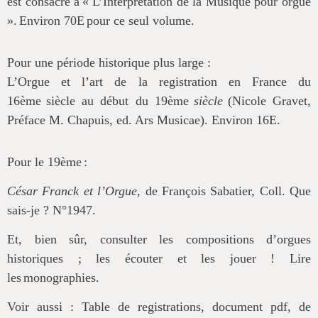
est consacré à
« L’Interprétation de la Musique pour orgue
».
Environ 70
E
pour ce seul volume.
Pour une période historique plus large :
L’Orgue et l’art de la registration en France du
16
ème
siècle au début du 19
ème
siècle
(Nicole Gravet,
Préface M. Chapuis, ed. Ars Musicae). Environ 16
E
.
Pour le 19
ème
:
César Franck et l’Orgue
, de François Sabatier, Coll. Que
sais-je ? N°1947.
Et, bien sûr, consulter les compositions d’orgues
historiques ; les écouter et les jouer ! Lire
les
monographies.
Voir aussi : Table de registrations, document pdf, de